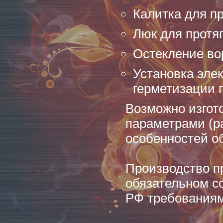
Калитка для п
Люк для протя
Остекление вор
Установка эле
герметизации 
Возможно изгот
параметрами (ра
особенностей о
Производство п
обязательном с
РФ требованиям