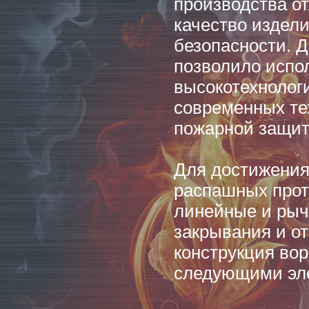
производства о
качество издел
безопасности. Д
позволило испо
высокотехнолог
современных те
пожарной защит
Для достижения
распашных прот
линейные и рыч
закрывания и о
конструкция во
следующими эл