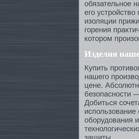
обязательное н
его устройство
изоляции прижи
горения практи
котором произо
Изделия наш
Купить против
нашего произво
цене. Абсолют
безопасности 
Добиться сочет
использование 
оборудования и
технологически
защиты.