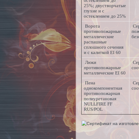
остеклением до
25%; двустворчатые
глухие и с
остеклением до 25%
Ворота
Се
противопожарные
по
металлические
без
распашные
сплошного сечения
и с калиткой EI 60
Люки
Се
противопожарные
соо
металлические EI 60
Пена
Се
однокомпонентная
соо
противопожарная
полиуретановая
NULLFIRE FF
RUS/POL