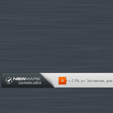
г. С-Пб, ул. Заставская, дом
создание сайта