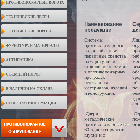
ПРОТИВОПОЖАРНЫЕ ВОРОТА
ТЕХНИЧЕСКИЕ ДВЕРИ
Наименование
Се
продукции
де
ТЕХНИЧЕСКИЕ ВОРОТА
Системы
Лиц
противопожарного
осу
ФУРНИТУРА И МАТЕРИАЛЫ
водоснабжения;
про
первичные средства
раб
АНТИПАНИКА
пожаротушения;
мон
заполнения проемов
рем
в противопожарных
об
СЪЕМНЫЙ ПОРОГ
преградах;
сре
огнезащита
обе
материалов, изделий
по
В НАЛИЧИИ НА СКЛАДЕ
и конструкций.
без
зда
ПОЛЕЗНАЯ ИНФОРМАЦИЯ
соо
Двери
Се
металлические
по
противопожарные EI
без
60 одностворчатые
глухие и с