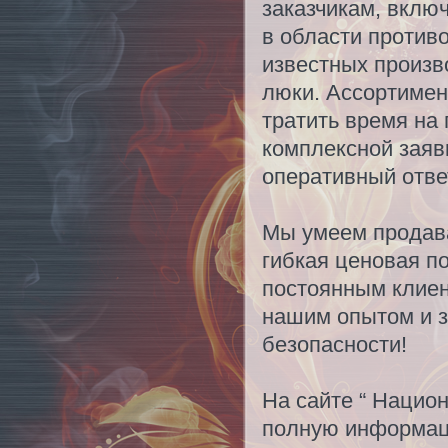
заказчикам, вклю
в области против
известных произв
люки. Ассортимен
тратить время на
комплексной заяв
оперативный отве
Мы умеем продава
гибкая ценовая п
постоянным клиен
нашим опытом и з
безопасности!
На сайте “ Нацио
полную информаци