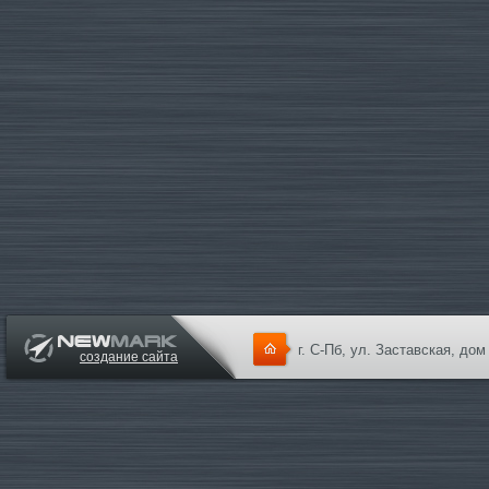
г. С-Пб, ул. Заставская, дом
создание сайта