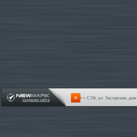
г. С-Пб, ул. Заставская, дом
создание сайта