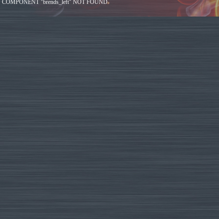
COMPONENT "brends_left" NOT FOUND