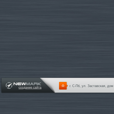
г. С-Пб, ул. Заставская, дом
создание сайта