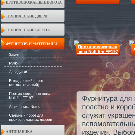
ПРОТИВОПОЖАРНЫЕ ВОРОТА
ТЕХНИЧЕСКИЕ ДВЕРИ
ТЕХНИЧЕСКИЕ ВОРОТА
ФУРНИТУРА И МАТЕРИАЛЫ
Противопожарная
пена Nullifire FF197
Замки
Ручки
Доводчики
Выпадающий порог
(автоматический)
Противопожарная пена
Фурнитура для 
Nullifire FF197
полотно и коро
Антипаника Nemef
служит украшен
Съемный порог для
проивопожарных дверей
вспомогательны
изделия. Выбор
АНТИПАНИКА