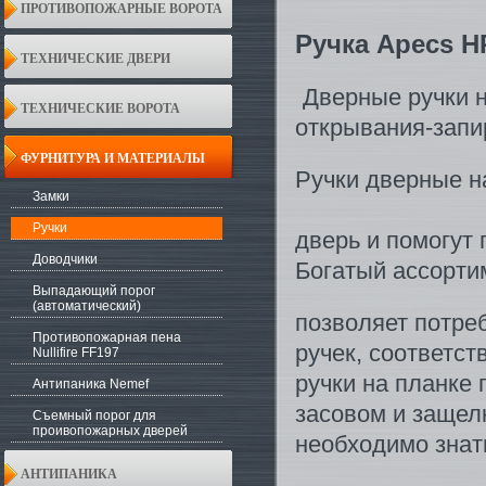
ПРОТИВОПОЖАРНЫЕ ВОРОТА
Ручка Apecs H
ТЕХНИЧЕСКИЕ ДВЕРИ
Дверные ручки н
ТЕХНИЧЕСКИЕ ВОРОТА
открывания-запи
ФУРНИТУРА И МАТЕРИАЛЫ
Ручки дверные н
Замки
Ручки
дверь и помогут 
Доводчики
Богатый ассорти
Выпадающий порог
(автоматический)
позволяет потре
Противопожарная пена
ручек, соответс
Nullifire FF197
ручки на планке
Антипаника Nemef
засовом и защел
Съемный порог для
проивопожарных дверей
необходимо знат
АНТИПАНИКА