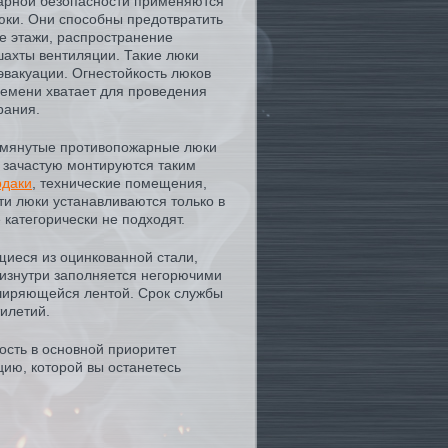
арной безопасности применяются
ки. Они способны предотвратить
е этажи, распространение
шахты вентиляции. Такие люки
 эвакуации. Огнестойкость люков
времени хватает для проведения
рания.
мянутые противопожарные люки
 зачастую монтируются таким
рдаки
, технические помещения,
ти люки устанавливаются только в
 категорически не подходят.
иеся из оцинкованной стали,
изнутри заполняется негорючими
ширяющейся лентой. Срок службы
тилетий.
сть в основной приоритет
ию, которой вы останетесь