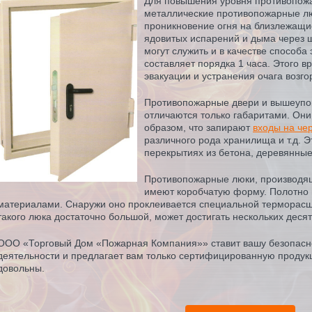
Для повышения уровня противопож
металлические противопожарные лю
проникновение огня на близлежащи
ядовитых испарений и дыма через 
могут служить и в качестве способа
составляет порядка 1 часа. Этого 
эвакуации и устранения очага возго
Противопожарные двери и вышеупо
отличаются только габаритами. Они
образом, что запирают
входы на че
различного рода хранилища и т.д. Э
перекрытиях из бетона, деревянные
Противопожарные люки, производящ
имеют коробчатую форму. Полотно 
материалами. Снаружи оно проклеивается специальной терморас
такого люка достаточно большой, может достигать нескольких деся
ООО «Торговый Дом «Пожарная Компания»» ставит вашу безопасно
деятельности и предлагает вам только сертифицированную продукц
довольны.