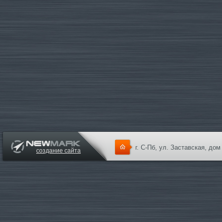
г. С-Пб, ул. Заставская, дом
создание сайта