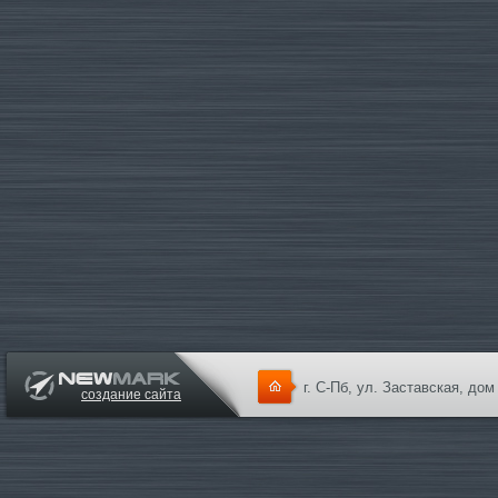
г. С-Пб, ул. Заставская, дом
создание сайта