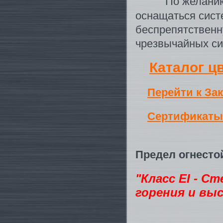
По желанию за
оснащаться сис
беспрепятственн
чрезвычайных си
Каталог ц
Перейти к Зак
Сертификаты
Предел огнестой
"Класс EI - С
горения и вы