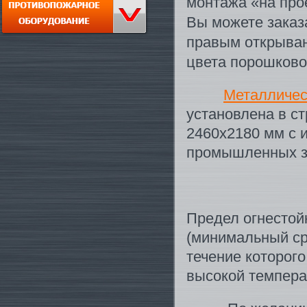
монтажа «на прое
Вы можете заказа
правым открыван
цвета порошково
Металличес
установлена в с
2460х2180 мм с 
промышленных з
Предел огнестой
(минимальный ср
течение которог
высокой темпера