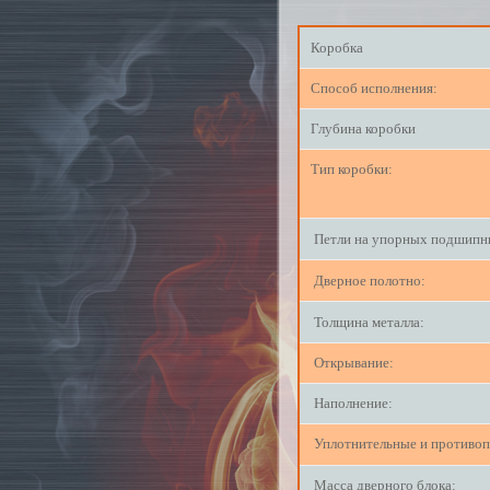
Коробка
Способ исполнения:
Глубина коробки
Тип коробки:
Петли на упорных подшип
Дверное полотно:
Толщина металла:
Открывание:
Наполнение:
Уплотнительные и противо
Масса дверного блока: